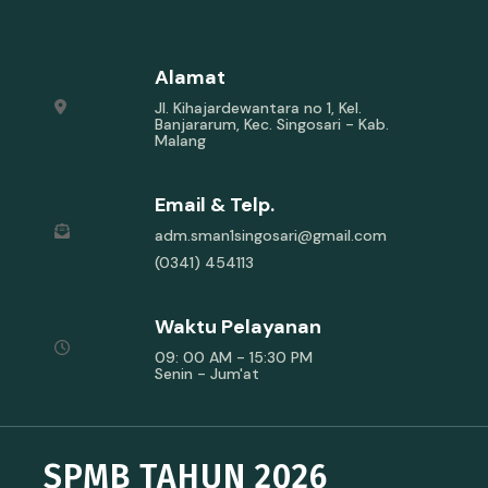
Alamat
Jl. Kihajardewantara no 1, Kel.
Banjararum, Kec. Singosari - Kab.
Malang
Email & Telp.
adm.sman1singosari@gmail.com
(0341) 454113
Waktu Pelayanan
09: 00 AM - 15:30 PM
Senin - Jum'at
SPMB TAHUN 2026