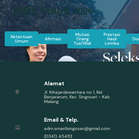
SPMB TAHUN 2026
Mutasi
Prestasi
Ketentuan
Afirmasi
Orang
Hasil
Dom
Umum
Tua/Wali
Lomba
Alamat
Jl. Kihajardewantara no 1, Kel.
Banjararum, Kec. Singosari - Kab.
Malang
Email & Telp.
adm.sman1singosari@gmail.com
(0341) 454113