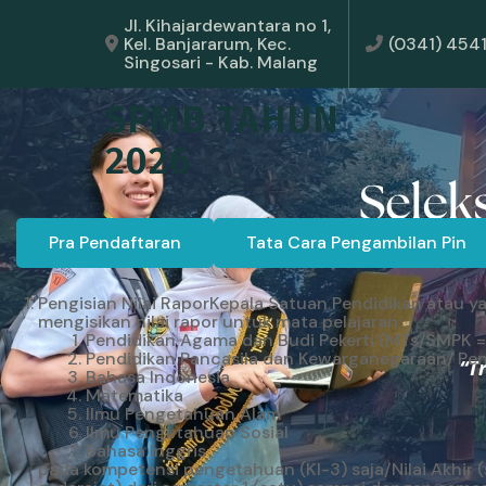
Jl. Kihajardewantara no 1,
Kel. Banjararum, Kec.
(0341) 454
Singosari - Kab. Malang
SPMB TAHUN
2026
Pra Pendaftaran
Tata Cara Pengambilan Pin
Pengisian Nilai RaporKepala Satuan Pendidikan atau y
mengisikan nilai rapor untuk mata pelajaran:
Pendidikan Agama dan Budi Pekerti (MTs/SMPK = 
Pendidikan Pancasila dan Kewarganegaraan/ Pen
Bahasa Indonesia
Matematika
Ilmu Pengetahuan Alam
Ilmu Pengetahuan Sosial
Bahasa Inggris
pada kompetensi pengetahuan (KI-3) saja/Nilai Akhir