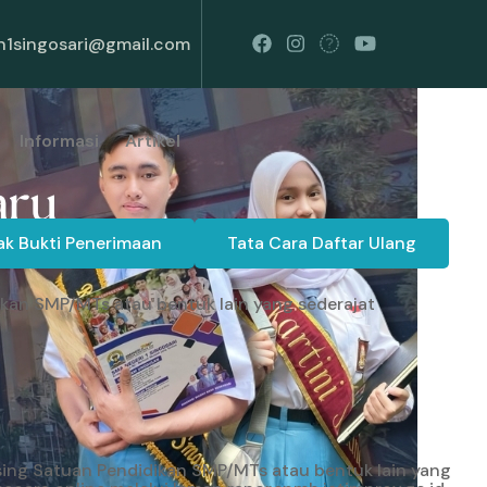
1singosari@gmail.com
Informasi
Artikel
k Bukti Penerimaan
Tata Cara Daftar Ulang
ikan SMP/MTs atau bentuk lain yang sederajat
sing Satuan Pendidikan SMP/MTs atau bentuk lain yang