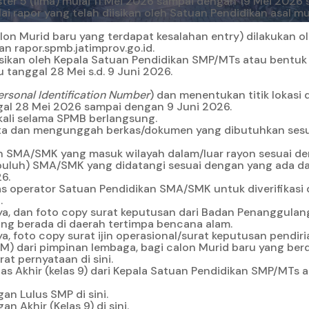
ster 5 (lima) mulai 11 Mei 2026 sampai dengan 19 Mei 2026 
nilai rapor yang telah diisikan oleh Satuan Pendidikan asal
lon Murid baru yang terdapat kesalahan entry) dilakukan o
man
rapor.spmb.jatimprov.go.id
.
isikan oleh Kepala Satuan Pendidikan SMP/MTs atau bentuk 
 tanggal 28 Mei s.d. 9 Juni 2026.
ersonal Identification Number
) dan menentukan titik lokasi 
gal 28 Mei 2026 sampai dengan 9 Juni 2026.
 kali selama SPMB berlangsung.
ta dan mengunggah berkas/dokumen yang dibutuhkan sesuai 
 SMA/SMK yang masuk wilayah dalam/luar rayon sesuai den
uluh) SMA/SMK yang didatangi sesuai dengan yang ada dalam
6.
 operator Satuan Pendidikan SMA/SMK untuk diverifikasi d
.
a, dan foto copy surat keputusan dari Badan Penanggula
ng berada di daerah tertimpa bencana alam.
 foto copy surat ijin operasional/surat keputusan pendiri
 dari pimpinan lembaga, bagi calon Murid baru yang berdo
rat pernyataan
di sini
.
as Akhir (kelas 9) dari Kepala Satuan Pendidikan SMP/MTs 
gan Lulus SMP
di sini
.
an Akhir (Kelas 9)
di sini
.