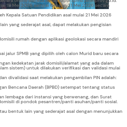
secara online melalui laman
rapor.spmb.jatimprov.go.id
.
 mulai 18 Mei 2026 sampai dengan 21 Mei 2026 secara
leh Kepala Satuan Pendidikan asal mulai 21 Mei 2026
lain yang sederajat asal, dapat melakukan pengisian
domisili rumah dengan aplikasi geolokasi secara mandiri
jalur SPMB yang dipilih oleh calon Murid baru secara
gan kedekatan jarak domisili/alamat yang ada dalam
 sistem) untuk dilakukan verifikasi dan validasi mulai
an divalidasi saat melakukan pengambilan PIN adalah:
ngan Bencana Daerah (BPBD) setempat tentang status
an lembaga dari instansi yang berwenang, dan Surat
misili di pondok pesantren/panti asuhan/panti sosial.
atau bentuk lain yang sederajat asal dengan menunjukkan