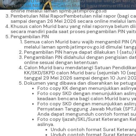
sederajat) dari semester 1 (satu) sampai dengan seme
Verifikasi Nilai RaporCalon Murid baru memverifikasi 
online melalui laman
spmb.jatimprov.go.id
Pembetulan Nilai RaporPembetulan nilai rapor (bagi ca
sampai dengan 26 Mei 2026 secara online melalui la
Khusus calon Murid baru yang nilai rapornya belum di
secara mandiri pada saat proses pengambilan PIN yaitu
Pengambilan PIN
Semua calon Murid baru wajib mengambil PIN (
P
melalui laman
spmb.jatimprov.go.id
dimulai tang
Pengambilan PIN hanya dapat dilakukan 1 (satu)
Pengambilan PIN didahului dengan pengisian da
online sesuai dengan ketentuan
Calon Murid baru mendatangi Satuan Pendidikan
KK/SKD/SKPD calon Murid baru (sejumlah 10 (sep
tanggal 29 Mei 2026 sampai dengan 10 Juni 202
Dokumen yang dibawa dan diserahkan ke petugas
Foto copy KK dengan menunjukkan aslinya
Foto copy SKD dengan menunjukkan asliny
keadaan bencana bagi calon Murid baru ya
Foto copy SKD dengan menunjukkan aslinya,
Pernyataan Tanggung Jawab Mutlak (SPTJM)
Anda dapat mengunduh contoh format su
Foto copy Ijazah/SKL/Surat Keterangan Kel
aslinya.
Unduh contoh format Surat Keteran
Unduh contoh format Surat Keterang