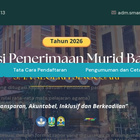
113
adm.sman
Tata Cara Pendaftaran
Pengumuman dan Ceta
ang ditugasi Kepala Satuan Pendidikan pada Satuan Pendid
nilai rata-rata mata pelajaran agama)
didikan Pancasila
 (sesuai dengan format rapor yang digunakan di masing-ma