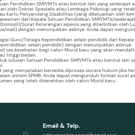
tuan Pendidikan SMP/MTs atau bentuk lain yang sederajat 
n oleh Dokter Spesialis atau Lembaga Psikologi yang terakr
au kartu Penyandang Disabilitas (yang dikeluarkan oleh 
dan asesmen dari Kepala Satuan Pendidikan SMP/MTs/sederajat
omisili)/Surat Keterangan sejenis yang diterbitkan oleh L
 tua/wali) dengan menunjukkan aslinya. Anda dapat mengu
gai Guru/Tenaga Kependidikan selain pendidik dari Kepal
ependidikan selain pendidik) dengan menunjukkan aslinya.
il tes kesehatan bagi calon Murid baru yang akan mendaft
u tinggi badan.
ntuk lulusan Satuan Pendidikan SMP/MTs atau bentuk lain 
ni
.
id yang menyatakan bersedia diproses secara hukum jika t
 dalam sistem SPMB. Anda dapat mengunduh format surat 
en yang telah diserahkan oleh calon Murid baru.
Email & Telp.