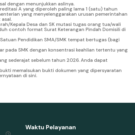
asal dengan menunjukkan aslinya.
editasi A yang diperoleh paling lama 1 (satu) tahun
kementerian yang menyelenggarakan urusan pemerintahan
 asal.
urah/Kepala Desa dan SK mutasi tugas orang tua/wali
nduh contoh format Surat Keterangan Pindah Domisili
di
a Satuan Pendidikan SMA/SMK tempat bertugas (bagi
ar pada SMK dengan konsentrasi keahlian tertentu yang
yang sederajat sebelum tahun 2026. Anda dapat
erbukti memalsukan bukti dokumen yang dipersyaratan
pernyataan
di sini
.
Waktu Pelayanan