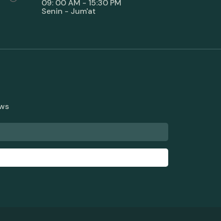
09: 00 AM - 15:30 PM
Senin - Jum'at
ews