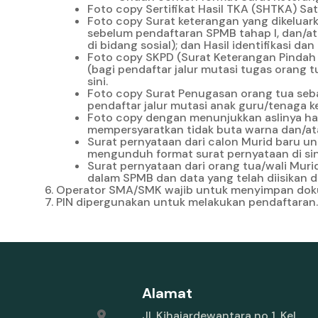
Foto copy Sertifikat Hasil TKA (SHTKA) Sa
Foto copy Surat keterangan yang dikeluarka
sebelum pendaftaran SPMB tahap I, dan/at
di bidang sosial); dan Hasil identifikasi 
Foto copy SKPD (Surat Keterangan Pindah D
(bagi pendaftar jalur mutasi tugas orang
sini
.
Foto copy Surat Penugasan orang tua seba
pendaftar jalur mutasi anak guru/tenaga k
Foto copy dengan menunjukkan aslinya has
mempersyaratkan tidak buta warna dan/ata
Surat pernyataan dari calon Murid baru u
mengunduh format surat pernyataan
di si
Surat pernyataan dari orang tua/wali Mur
dalam SPMB dan data yang telah diisikan
Operator SMA/SMK wajib untuk menyimpan dokum
PIN dipergunakan untuk melakukan pendaftaran.
Alamat
Jl. Kihajardewantara no 1, Kel.