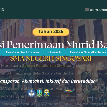
113
adm.sman
Prestasi Hasil Lomba
Domisili
Prestasi Nilai Akademik
on Murid baru Satuan Pendidikan SMA yang sistem penilaian
r 5 (lima) dan indeks Satuan Pendidikan SMP/MTs atau bent
SMA diperuntukkan bagi calon Murid baru yang berasal dari 
ten/kota yang berbatasan;
h paling banyak 3 (tiga) Satuan Pendidikan SMA dengan k