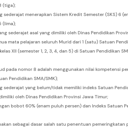
 (tiga);
g sederajat menerapkan Sistem Kredit Semester (SKS) 6 (en
 (lima);
ng sederajat asal yang dimiliki oleh Dinas Pendidikan Pro
emua mata pelajaran seluruh Murid dari 1 (satu) Satuan Pend
dan kelas XII (semester 1, 2, 3, 4, dan 5) di Satuan Pendidik
ud pada nomor 8 adalah menggunakan nilai kompetensi peng
tuan Pendidikan SMA/SMK);
 sederajat yang belum/tidak memiliki indeks Satuan Pendid
miliki oleh Dinas Pendidikan Provinsi Jawa Timur;
engan bobot 60% (enam puluh persen) dan Indeks Satuan Pe
akan sebagai dasar salah satu penentuan pemeringkatan pad