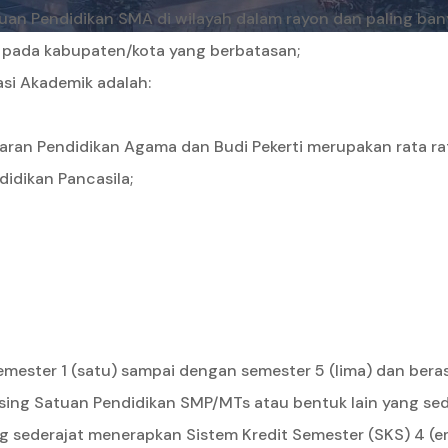
tuan Pendidikan SMA di wilayah dalam rayon dan paling ban
n pada kabupaten/kota yang berbatasan;
asi Akademik adalah:
ran Pendidikan Agama dan Budi Pekerti merupakan rata rat
idikan Pancasila;
emester 1 (satu) sampai dengan semester 5 (lima) dan berasa
ing Satuan Pendidikan SMP/MTs atau bentuk lain yang sede
g sederajat menerapkan Sistem Kredit Semester (SKS) 4 (em