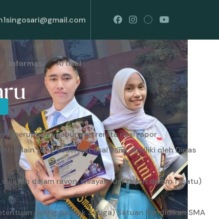
1singosari@gmail.com
Informasi
Artikel
nya merupakan gabungan rerata nilai rapor
uk lain yang sederajat asal yang dimiliki oleh Dinas
wilayah dalam rayon, wilayah luar rayon dalam 1 (satu)
etentuan paling banyak 3 (tiga) Satuan Pendidikan SMA