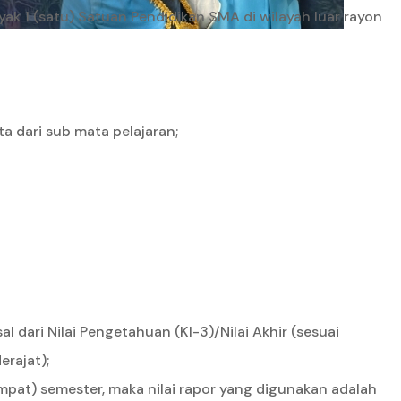
yak 1 (satu) Satuan Pendidikan SMA di wilayah luar rayon
a dari sub mata pelajaran;
l dari Nilai Pengetahuan (KI-3)/Nilai Akhir (sesuai
rajat);
pat) semester, maka nilai rapor yang digunakan adalah