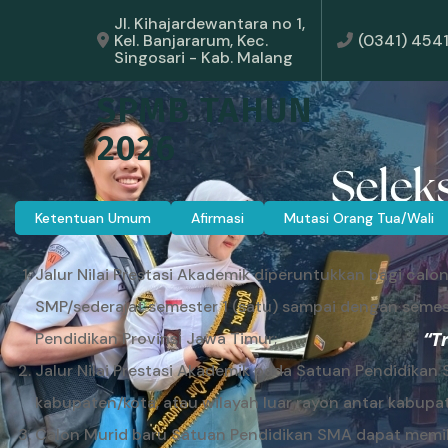
Jl. Kihajardewantara no 1,
Kel. Banjararum, Kec.
(0341) 454
Singosari - Kab. Malang
SPMB TAHUN
2026
Ketentuan Umum
Afirmasi
Mutasi Orang Tua/Wali
Jalur Nilai Prestasi Akademik diperuntukkan bagi cal
SMP/sederajat semester 1 (satu) sampai dengan semeste
Pendidikan Provinsi Jawa Timur;
Jalur Nilai Prestasi Akademik pada Satuan Pendidikan 
kabupaten/kota, atau wilayah luar rayon antar kabupa
Calon Murid baru Satuan Pendidikan SMA dapat memili